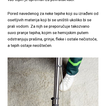
Pored navedenog za neke tepihe koji su izrađeni od
osetljivih materija koji bi se uništili ukoliko bi se
prali vodom. Za nijh se preporučuje takozvano
suvo pranje tepiha, kojim se hemijskim putem
odstranjuju prašina, grinje, fleke i ostale nečistoće,
a tepih ostaje neoštećen.