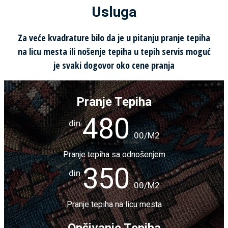
Usluga
Za veće kvadrature bilo da je u pitanju pranje tepiha
na licu mesta ili nošenje tepiha u
tepih servis
moguć
je svaki dogovor oko cene pranja
Pranje Tepiha
480
din
.00/M2
Pranje tepiha sa odnošenjem
350
din
.00/M2
Pranje tepiha na licu mesta