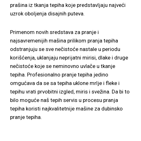
prašina iz tkanja tepiha koje predstavljaju najveći
uzrok oboljenja disajnih puteva.
Primenom novih sredstava za pranje i
najsavremenijih mašina prilikom pranja tepiha
odstranjuju se sve nečistoće nastale u periodu
korišćenja, uklanjaju neprijatni mirisi, dlake i druge
nečistoće koje se neminovno uvlače u tkanje
tepiha. Profesionalno pranje tepiha jedino
omgućava da se sa tepiha uklone mrlje i fleke i
tepihu vrati prvobitni izgled, miris i svežina. Da bi to
bilo moguće naš tepih servis u procesu pranja
tepiha koristi najkvalitetnije mašine za dubinsko
pranje tepiha.