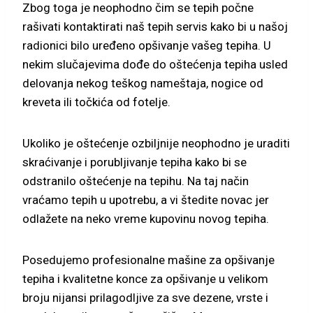
Zbog toga je neophodno čim se tepih počne
rašivati kontaktirati naš tepih servis kako bi u našoj
radionici bilo uređeno opšivanje vašeg tepiha. U
nekim slučajevima dođe do oštećenja tepiha usled
delovanja nekog teškog nameštaja, nogice od
kreveta ili točkića od fotelje.
Ukoliko je oštećenje ozbiljnije neophodno je uraditi
skraćivanje i porubljivanje tepiha kako bi se
odstranilo oštećenje na tepihu. Na taj način
vraćamo tepih u upotrebu, a vi štedite novac jer
odlažete na neko vreme kupovinu novog tepiha.
Posedujemo profesionalne mašine za opšivanje
tepiha i kvalitetne konce za opšivanje u velikom
broju nijansi prilagodljive za sve dezene, vrste i