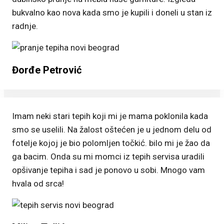
bukvalno kao nova kada smo je kupili i doneli u stan iz
radnje.
Đorđe Petrović
Imam neki stari tepih koji mi je mama poklonila kada
smo se uselili. Na žalost oštećen je u jednom delu od
fotelje kojoj je bio polomljen točkić. bilo mi je žao da
ga bacim. Onda su mi momci iz tepih servisa uradili
opšivanje tepiha i sad je ponovo u sobi. Mnogo vam
hvala od srca!