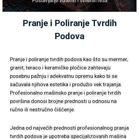
Postavljanje vunenih i svilenih resa
Pranje i Poliranje Tvrdih
Podova
Pranje i poliranje tvrdih podova kao što su mermer,
granit, teraco i keramičke pločice zahtevaju
posebnu pažnju i adekvatnu opremu kako bi se
sačuvala njihova estetika i produžio vek trajanja.
Profesionalno mašinsko pranje i poliranje tvrdih
površina donosi brojne prednosti u odnosu na
ručno ili nestručno čišćenje.
Jedna od najvećih prednosti profesionalnog pranja
tvrdih podova je upotreba specijalizovanih mašina