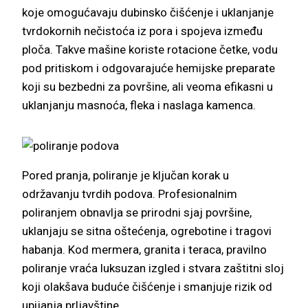
koje omogućavaju dubinsko čišćenje i uklanjanje
tvrdokornih nečistoća iz pora i spojeva između
ploča. Takve mašine koriste rotacione četke, vodu
pod pritiskom i odgovarajuće hemijske preparate
koji su bezbedni za površine, ali veoma efikasni u
uklanjanju masnoća, fleka i naslaga kamenca.
Pored pranja, poliranje je ključan korak u
održavanju tvrdih podova. Profesionalnim
poliranjem obnavlja se prirodni sjaj površine,
uklanjaju se sitna oštećenja, ogrebotine i tragovi
habanja. Kod mermera, granita i teraca, pravilno
poliranje vraća luksuzan izgled i stvara zaštitni sloj
koji olakšava buduće čišćenje i smanjuje rizik od
upijanja prljavštine.