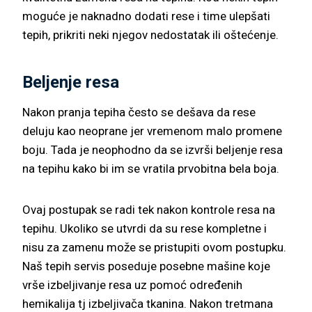
moguće je naknadno dodati rese i time ulepšati
tepih, prikriti neki njegov nedostatak ili oštećenje.
Beljenje resa
Nakon pranja tepiha često se dešava da rese
deluju kao neoprane jer vremenom malo promene
boju. Tada je neophodno da se izvrši beljenje resa
na tepihu kako bi im se vratila prvobitna bela boja.
Ovaj postupak se radi tek nakon kontrole resa na
tepihu. Ukoliko se utvrdi da su rese kompletne i
nisu za zamenu može se pristupiti ovom postupku.
Naš tepih servis poseduje posebne mašine koje
vrše izbeljivanje resa uz pomoć određenih
hemikalija tj izbeljivača tkanina. Nakon tretmana