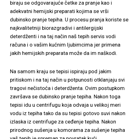
biraju se odgovarajuće četke za pranje kao i
adekvatni hemijski preparati kojima se vrši
dubinsko pranje tepiha. U procesu pranja koriste se
najkvalitetniji biorazgradivi i antilergijski
deterdženti i na taj način naš tepih servis vodi
računa i o vašim kućnim ljubimcima jer primena
jakih hemijskih preparata može da im naškodi.
Na samom kraju se tepisi ispiraju pod jakim
pritiskom i na taj način u potpunosti otklanjaju svi
tragovi nečistoća i deterdženta. Ovim postupkom
završava se dubinsko pranje tepiha. Nakon toga
tepisi idu u centrifugu koja odvaja u velikoj meri
vodu iz tepiha tako da su tepisi gotovo suvi nakon
izlaska iz centrifuge za ceđenje tepiha. Nakon
prirodnog sušenja u komorama za sušenje tepiha
vaš tepih je spreman za povratak kući.