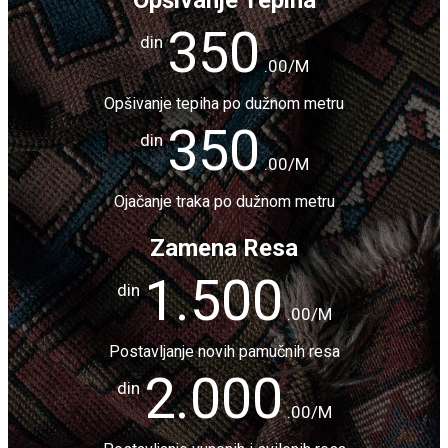
Opšivanje Tepiha
350
din
.00/M
Opšivanje tepiha po dužnom metru
350
din
.00/M
Ojačanje traka po dužnom metru
Zamena Resa
1.500
din
.00/M
Postavljanje novih pamučnih resa
2.000
din
.00/M