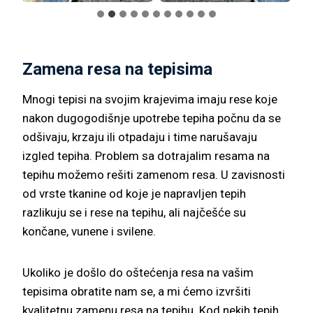
Zamena resa na tepisima
Mnogi tepisi na svojim krajevima imaju rese koje
nakon dugogodišnje upotrebe tepiha počnu da se
odšivaju, krzaju ili otpadaju i time narušavaju
izgled tepiha. Problem sa dotrajalim resama na
tepihu možemo rešiti zamenom resa. U zavisnosti
od vrste tkanine od koje je napravljen tepih
razlikuju se i rese na tepihu, ali najčešće su
končane, vunene i svilene.
Ukoliko je došlo do oštećenja resa na vašim
tepisima obratite nam se, a mi ćemo izvršiti
kvalitetnu zamenu resa na tepihu. Kod nekih tepih