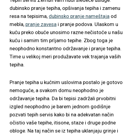
dubinsko pranje tepiha, opšivanja tepiha i zamenu
resa na tepisima,
dubinsko pranje nameštaja
od
mebla,
pranje zavesa
i pranje podova. Ulaskom u
kuću preko obuće unosimo razne nečistoće u našu
kuću i samim tim prljamo tepihe. Zbog toga je
neophodno konstantno održavanje i pranje tepiha.
Time u velikoj meri produžavate vek trajanja vaših
tepiha.
Pranje tepiha u kućnim uslovima postalo je gotovo
nemoguće, a svakom domu neophodno je
održavanje tepiha. Da bi tepisi zadržali prvobitni
izgled neophodno je barem jednom godišnje
pozvati tepih servis kako bi na adekvatan način
očistio vaše tepihe, itisone, staze i druge podne
obloge. Na taj način se iz tepiha uklanjaju grinje i